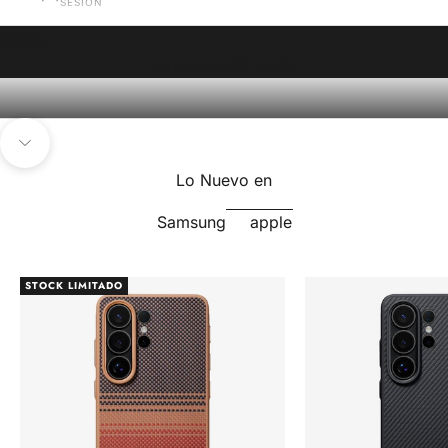
SESIÓN
El mundo ya eligió.
Cesta
SAMSUNG
APPLE
La cesta está vacía
Navegar a la siguiente sección
Lo Nuevo en
Samsung
apple
STOCK LIMITADO