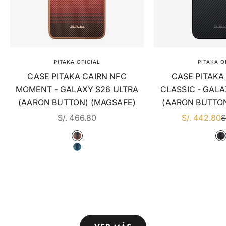
PITAKA OFICIAL
PITAKA O
CASE PITAKA CAIRN NFC
CASE PITAKA
MOMENT - GALAXY S26 ULTRA
CLASSIC - GALA
(AARON BUTTON) (MAGSAFE)
(AARON BUTTON
EN DSCTO
EN DSCTO
P
S/. 466.80
S/. 442.80
S
COLOR
C
MOMENT · SUNSET (AARON BUTTON)
6
MOMENT · MOONRISE (AARON BUTTO