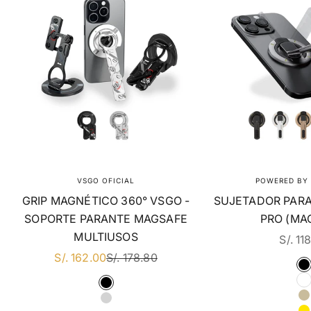
VSGO OFICIAL
POWERED BY 
GRIP MAGNÉTICO 360° VSGO -
SUJETADOR PARA
SOPORTE PARANTE MAGSAFE
PRO (MA
MULTIUSOS
EN D
S/. 11
EN DSCTO
PRECIO REGULAR
S/. 162.00
S/. 178.80
C
COLOR
NEGRO
PLATA