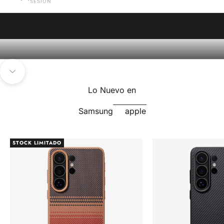
SESIÓN
El mundo ya eligió.
Cesta
SAMSUNG
APPLE
La cesta está vacía
Navegar a la siguiente sección
Lo Nuevo en
Samsung
apple
STOCK LIMITADO