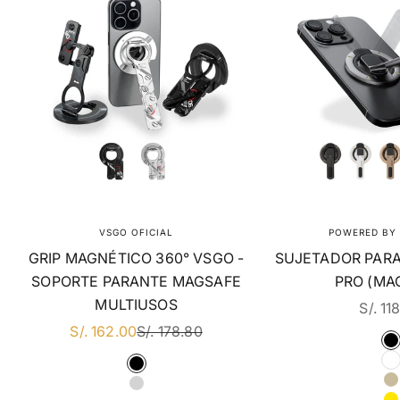
VSGO OFICIAL
POWERED BY 
GRIP MAGNÉTICO 360° VSGO -
SUJETADOR PARA
SOPORTE PARANTE MAGSAFE
PRO (MA
MULTIUSOS
EN D
S/. 11
EN DSCTO
PRECIO REGULAR
S/. 162.00
S/. 178.80
C
COLOR
NEGRO
PLATA