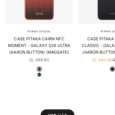
PITAKA OFICIAL
PITAKA O
CASE PITAKA CAIRN NFC
CASE PITAKA
MOMENT - GALAXY S26 ULTRA
CLASSIC - GALA
(AARON BUTTON) (MAGSAFE)
(AARON BUTTON
EN DSCTO
EN DSCTO
P
S/. 466.80
S/. 442.80
S
COLOR
C
MOMENT · SUNSET (AARON BUTTON)
6
MOMENT · MOONRISE (AARON BUTTO