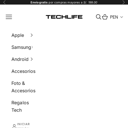
Ir al contenido
Envío gratis
por compras mayores a
S/. 199.00
Anterior
Sig
Tech Life
PEN
Menú
Buscar
Carrito
Apple
Samsung
Android
Accesorios
Foto &
Accesorios
Regalos
Tech
INICIAR