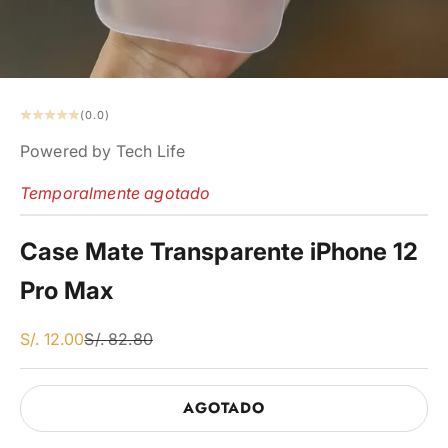
(0.0)
Powered by Tech Life
Temporalmente agotado
Case Mate Transparente iPhone 12
Pro Max
En Dscto
Precio Regular
S/. 12.00
S/. 82.80
AGOTADO