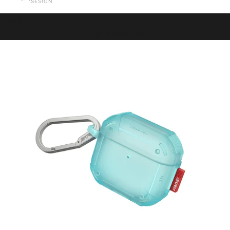
SESIÓN
Cesta
La cesta está vacía