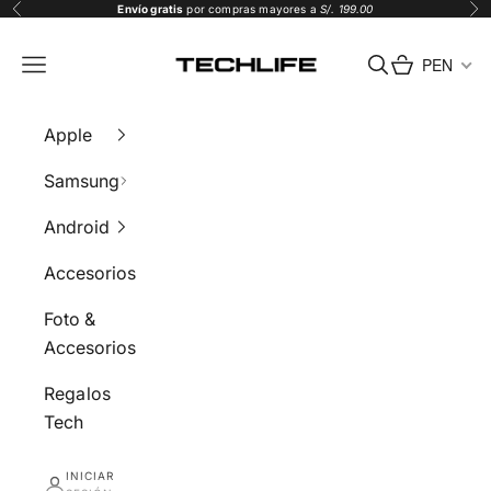
Ir al contenido
Envío gratis
por compras mayores a
S/. 199.00
Anterior
Sig
Tech Life
PEN
Menú
Buscar
Carrito
Apple
Samsung
Android
Accesorios
Foto &
Accesorios
Regalos
Tech
INICIAR