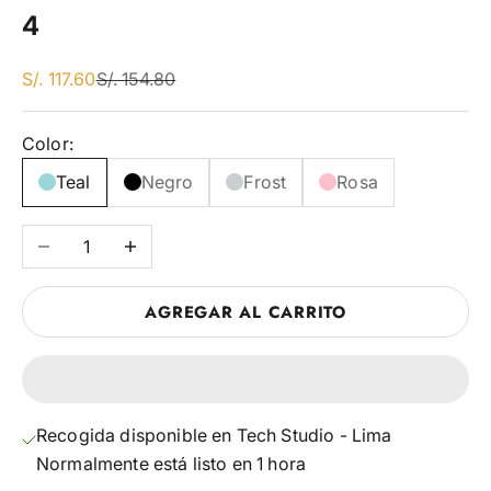
4
En Dscto
Precio Regular
S/. 117.60
S/. 154.80
Color:
Teal
Negro
Frost
Rosa
Reducir cantidad
Aumentar cantidad
AGREGAR AL CARRITO
Recogida disponible en Tech Studio - Lima
Normalmente está listo en 1 hora