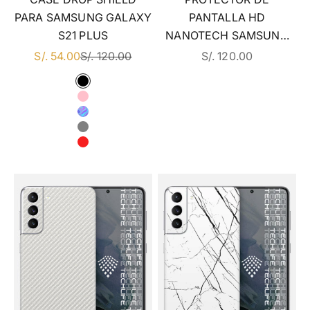
PARA SAMSUNG GALAXY
PANTALLA HD
S21 PLUS
NANOTECH SAMSUNG
GALAXY S21 PLUS
EN DSCTO
PRECIO REGULAR
EN DSCTO
S/. 54.00
S/. 120.00
S/. 120.00
COLOR
NEGRO
ROSA
TORNASOL
GRIS
ROJO