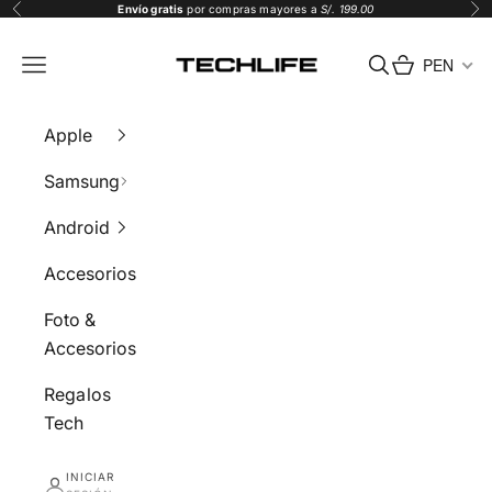
Ir al contenido
Envío gratis
por compras mayores a
S/. 199.00
Anterior
Sig
Tech Life
PEN
Menú
Buscar
Carrito
Apple
Samsung
Android
Accesorios
Foto &
Accesorios
Regalos
Tech
INICIAR