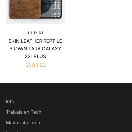
BII SKINS
SKIN LEATHER REPTILE
BROWN PARA GALAXY
S21 PLUS
EN DSCTO
S/. 82.80
Info
Trabaja en Tech
Mayorista Tech