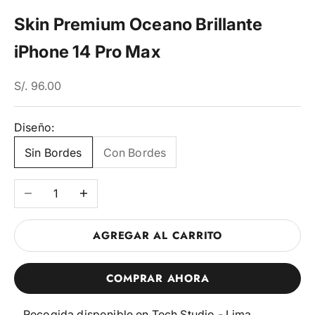
Skin Premium Oceano Brillante
iPhone 14 Pro Max
En Dscto
S/. 96.00
Diseño:
Sin Bordes
Con Bordes
Reducir cantidad
Aumentar cantidad
AGREGAR AL CARRITO
COMPRAR AHORA
Recogida disponible en Tech Studio - Lima