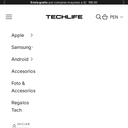
Ir al contenido
Envío gratis
por compras mayores a
S/. 199.00
Anterior
Sig
Tech Life
PEN
Menú
Buscar
Carrito
Apple
Samsung
Android
Accesorios
Foto &
Accesorios
Regalos
Tech
INICIAR