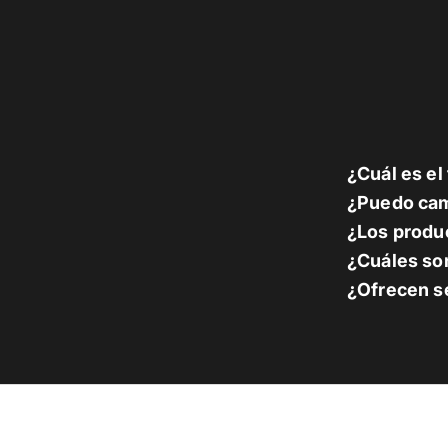
¿Cuál es e
¿Puedo cam
¿Los produc
¿Cuáles so
¿Ofrecen se