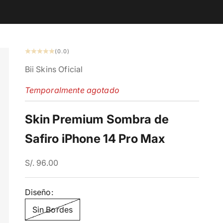
(0.0)
Bii Skins Oficial
Temporalmente agotado
Skin Premium Sombra de
Safiro iPhone 14 Pro Max
En Dscto
S/. 96.00
Diseño:
Sin Bordes