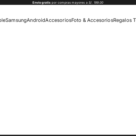
Envío gratis
por compras mayores a
S/. 199.00
ple
Samsung
Android
Accesorios
Foto & Accesorios
Regalos 