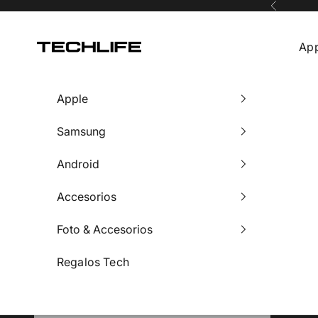
Ir al contenido
Anterior
Tech Life
Ap
Apple
Samsung
Android
Accesorios
Foto & Accesorios
Regalos Tech