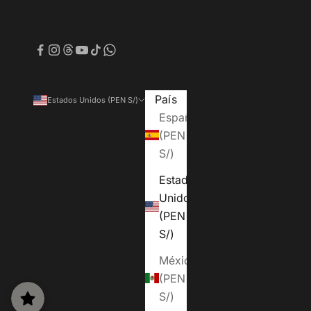
País
Estados Unidos (PEN S/)
España
(PEN
S/)
Estados
Unidos
(PEN
S/)
México
(PEN
S/)